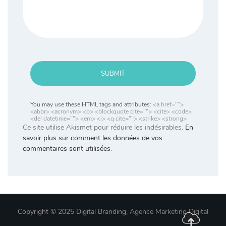
SUBMIT
You may use these HTML tags and attributes:
<a href="">
<abbr> <acronym> <b> <blockquote cite=""> <cite> <code>
<del datetime=""> <em> <i> <q cite=""> <strike> <strong>
Ce site utilise Akismet pour réduire les indésirables.
En
savoir plus sur comment les données de vos
commentaires sont utilisées
.
Copyright © 2025 Digital Branding,
Agence Marketing Digital