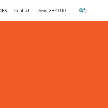
IFS
Contact
Devis GRATUIT
0
ization!
ent
ENTABLE!
us ne rester pas en progression continue
 s'il n'est pas visible et n'est pas RENTA
 sur Google,
 Si vous n'avez pas beaucoup du temps not
 positionnement de votre site internet sur 
vec vous.
 plus!
unité Maintenant ...
DÉCOUVRIR PLUS
DÉCOUVRIR PLUS