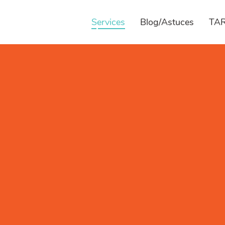
Services
Blog/Astuces
TAR
Engine Optimization!
Search Engine Optim
Accompagnem
monde s'il n'est pas visible et n'est pas R
iers de 2030 n'existent pas encore, si vo
sert d'avoir le plus beau site web du monde
ue le positionnement de votre site internet
, vous ne pouvez pas exister aux futures.
haitez améliorer la visibilité ainsi que le
endez plus!
peut bosser a
N'attendez
pportunité Maintenant ...
Profiter de cette opport