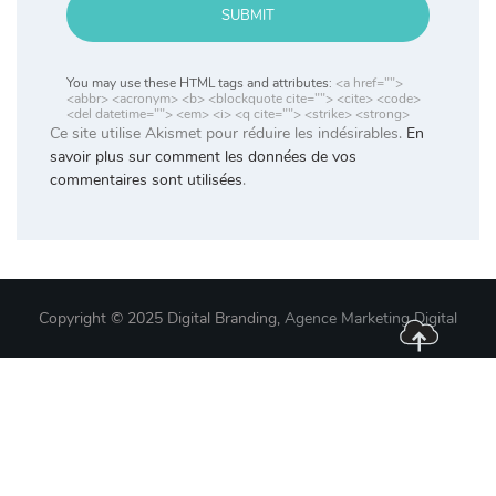
SUBMIT
You may use these HTML tags and attributes:
<a href="">
<abbr> <acronym> <b> <blockquote cite=""> <cite> <code>
<del datetime=""> <em> <i> <q cite=""> <strike> <strong>
Ce site utilise Akismet pour réduire les indésirables.
En
savoir plus sur comment les données de vos
commentaires sont utilisées
.
Copyright © 2025 Digital Branding,
Agence Marketing Digital