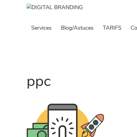
Skip
to
content
Services
Blog/Astuces
TARIFS
Co
ppc