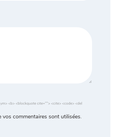
nym> <b> <blockquote cite=""> <cite> <code> <del
 vos commentaires sont utilisées
.