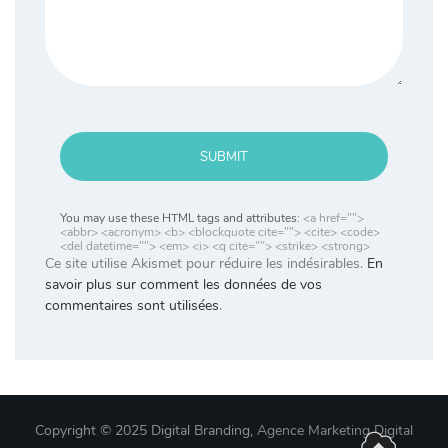
SUBMIT
You may use these HTML tags and attributes:
<a href="">
<abbr> <acronym> <b> <blockquote cite=""> <cite> <code>
<del datetime=""> <em> <i> <q cite=""> <strike> <strong>
Ce site utilise Akismet pour réduire les indésirables.
En
savoir plus sur comment les données de vos
commentaires sont utilisées
.
Copyright © 2025 Digital Branding,
Agence Marketing Digital