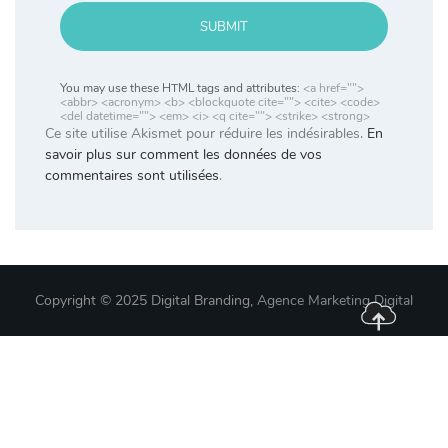
SUBMIT
You may use these HTML tags and attributes:
<a href="">
<abbr> <acronym> <b> <blockquote cite=""> <cite> <code>
<del datetime=""> <em> <i> <q cite=""> <strike> <strong>
Ce site utilise Akismet pour réduire les indésirables.
En
savoir plus sur comment les données de vos
commentaires sont utilisées
.
Copyright © 2025 Digital Branding,
Agence Marketing Digital