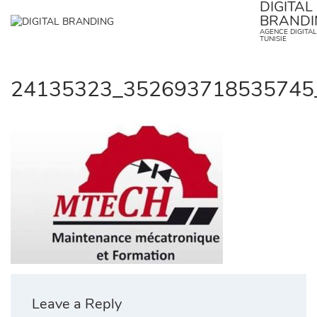
DIGITAL
Skip
BRANDI
to
✕
AGENCE DIGITA
content
TUNISIE
24135323_352693718535745
Leave a Reply