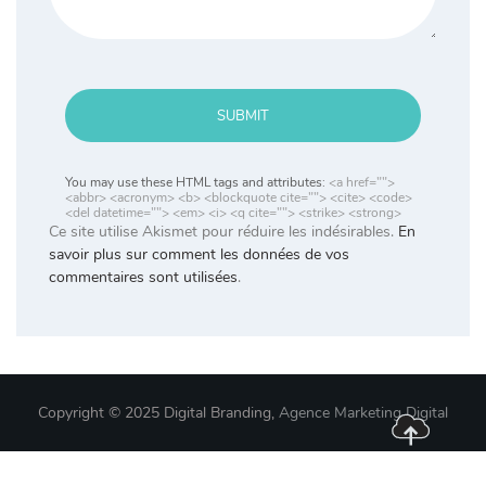
SUBMIT
You may use these HTML tags and attributes:
<a href="">
<abbr> <acronym> <b> <blockquote cite=""> <cite> <code>
<del datetime=""> <em> <i> <q cite=""> <strike> <strong>
Ce site utilise Akismet pour réduire les indésirables.
En
savoir plus sur comment les données de vos
commentaires sont utilisées
.
Copyright © 2025 Digital Branding,
Agence Marketing Digital