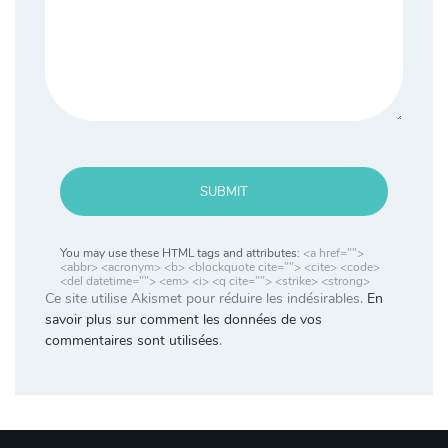
SUBMIT
You may use these HTML tags and attributes:
<a href="">
<abbr> <acronym> <b> <blockquote cite=""> <cite> <code>
<del datetime=""> <em> <i> <q cite=""> <strike> <strong>
Ce site utilise Akismet pour réduire les indésirables.
En
savoir plus sur comment les données de vos
commentaires sont utilisées
.