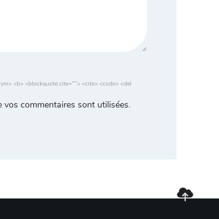
nym> <b> <blockquote cite=""> <cite> <code> <del
 vos commentaires sont utilisées
.