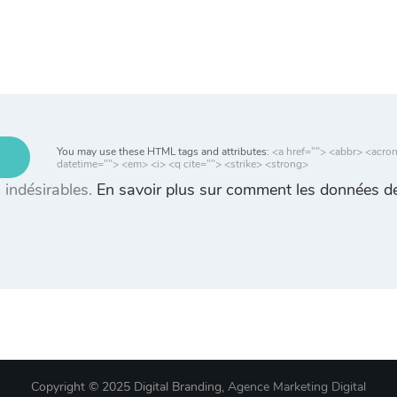
You may use these HTML tags and attributes:
<a href=""> <abbr> <acro
datetime=""> <em> <i> <q cite=""> <strike> <strong>
s indésirables.
En savoir plus sur comment les données de
Copyright © 2025 Digital Branding,
Agence Marketing Digital