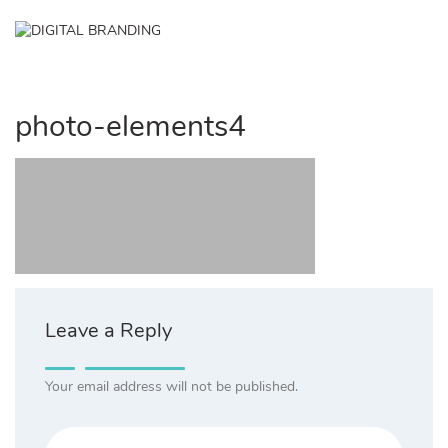
Skip
IGITAL
to
✕
RANDING
content
NCE DIGITAL MARKETING
ISIE
photo-elements4
Leave a Reply
Your email address will not be published.