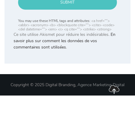
SUBMIT
You may use these HTML tags and attributes:
<a href="">
<abbr> <acronym> <b> <blockquote cite=""> <cite> <code>
<del datetime=""> <em> <i> <q cite=""> <strike> <strong>
Ce site utilise Akismet pour réduire les indésirables.
En
savoir plus sur comment les données de vos
commentaires sont utilisées
.
Copyright © 2025 Digital Branding,
Agence Marketing Digital