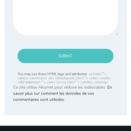
SUBMIT
You may use these HTML tags and attributes:
<a href="">
<abbr> <acronym> <b> <blockquote cite=""> <cite> <code>
<del datetime=""> <em> <i> <q cite=""> <strike> <strong>
Ce site utilise Akismet pour réduire les indésirables.
En
savoir plus sur comment les données de vos
commentaires sont utilisées
.