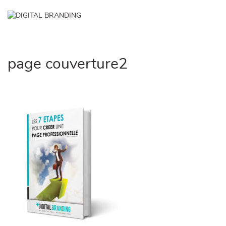
Skip
DIGITAL
to
✕
BRANDING
content
AGENCE DIGITAL MARKETING
TUNISIE
page couverture2