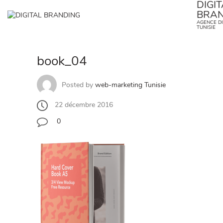
DIGI
Skip
BRAN
to
✕
AGENCE DI
content
TUNISIE
book_04
Posted by
web-marketing Tunisie
22 décembre 2016
0