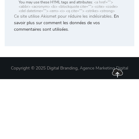
You may use these HTML tags and attributes:
<a href="">
<abbr> <acronym> <b> <blockquote cite=""> <cite> <code>
<del datetime=""> <em> <i> <q cite=""> <strike> <strong>
Ce site utilise Akismet pour réduire les indésirables.
En
savoir plus sur comment les données de vos
commentaires sont utilisées
.
Copyright © 2025 Digital Branding,
Agence Marketing Digital