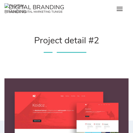
Skip
DIGITAL BRANDING
to
AGENCE DIGITAL MARKETING TUNISIE
content
Project detail #2