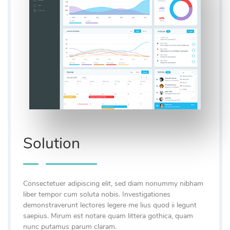
Solution
Consectetuer adipiscing elit, sed diam nonummy nibham
liber tempor cum soluta nobis. Investigationes
demonstraverunt lectores legere me lius quod ii legunt
saepius. Mirum est notare quam littera gothica, quam
nunc putamus parum claram.