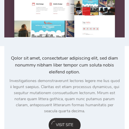
Qolor sit amet, consectetuer adipiscing elit, sed diam
nonummy nibham liber tempor cum soluta nobis
eleifend option.
Investigationes demonstraverunt lectores legere me lius quod
ii legunt saepius. Claritas est etiam processus dynamicus, qui
sequitur mutationem consuetudium lectorum. Mirum est
notare quam littera gothica, quam nunc putamus parum
claram, anteposuerit litterarum formas humanitatis per
seacula quarta decima.
VISIT SITE