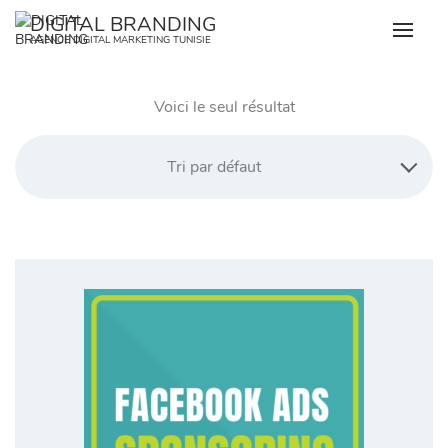
Skip
DIGITAL BRANDING
to
AGENCE DIGITAL MARKETING TUNISIE
content
Voici le seul résultat
Tri par défaut