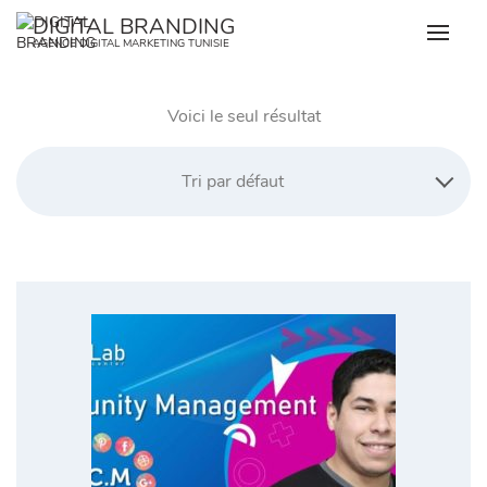
Skip
DIGITAL BRANDING
to
AGENCE DIGITAL MARKETING TUNISIE
content
Voici le seul résultat
Tri par défaut