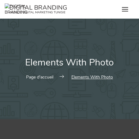
Skip
DIGITAL BRANDING
to
AGENCE DIGITAL MARKETING TUNISIE
content
Elements With Photo
Page d'accueil
Elements With Photo